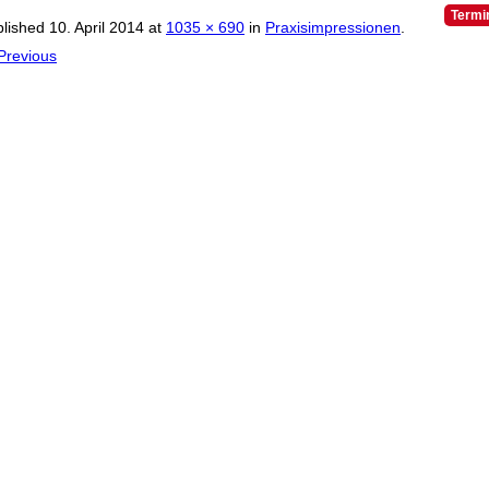
Termi
blished
10. April 2014
at
1035 × 690
in
Praxisimpressionen
.
Previous