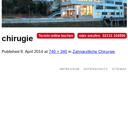
Termin online buchen
oder anrufen 02131 104906
chirugie
Published
8. April 2014
at
740 × 340
in
Zahnärztliche Chirurgie
.
IMPRESSUM
DATENSCHUTZ
SITEMAP